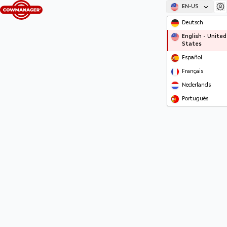
EN-US
Deutsch
English - United
States
Español
Français
Nederlands
Português