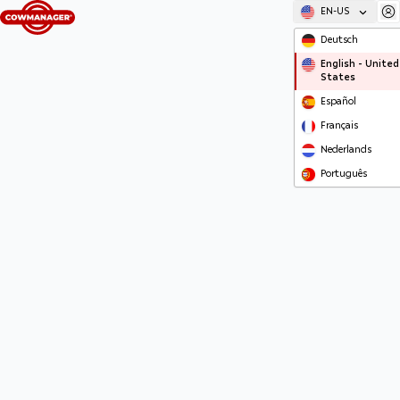
EN-US
Deutsch
English - United
States
Español
Français
Nederlands
Português